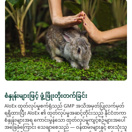
စံနှုန်းများဖြင့် ဖွံ့ဖြိုးတိုးတက်ခြင်း
AloEx ထုတ်လုပ်မှုစက်ရုံသည် GMP အသိအမှတ်ပြုလက်မှတ်
ရရှိထားပြီး AloEx ၏ ထုတ်လုပ်မှုအဆင့်တိုင်းသည် နိုင်ငံတကာ
စံနှုန်းများအရ ကောင်းမွန်သော ထုတ်လုပ်မှုကျင့်စဉ်များအပေါ်
အခြေခံကြောင်း သေချာစေသည် — ဝန်ထမ်းများနှင့် စားသုံးသူ