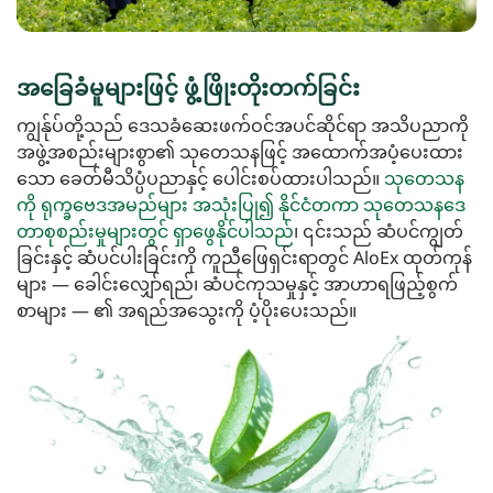
အခြေခံမူများဖြင့် ဖွံ့ဖြိုးတိုးတက်ခြင်း
ကျွန်ုပ်တို့သည် ဒေသခံဆေးဖက်ဝင်အပင်ဆိုင်ရာ အသိပညာကို
အဖွဲ့အစည်းများစွာ၏ သုတေသနဖြင့် အထောက်အပံ့ပေးထား
သော ခေတ်မီသိပ္ပံပညာနှင့် ပေါင်းစပ်ထားပါသည်။
သုတေသန
ကို ရုက္ခဗေဒအမည်များ အသုံးပြု၍ နိုင်ငံတကာ သုတေသနဒေ
တာစုစည်းမှုများတွင် ရှာဖွေနိုင်ပါသည်
၊ ၎င်းသည် ဆံပင်ကျွတ်
ခြင်းနှင့် ဆံပင်ပါးခြင်းကို ကူညီဖြေရှင်းရာတွင် AloEx ထုတ်ကုန်
များ — ခေါင်းလျှော်ရည်၊ ဆံပင်ကုသမှုနှင့် အာဟာရဖြည့်စွက်
စာများ — ၏ အရည်အသွေးကို ပံ့ပိုးပေးသည်။