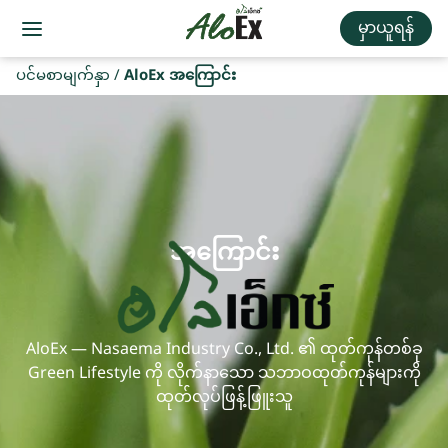
မှာယူရန်
ပင်မစာမျက်နှာ
/
AloEx အကြောင်း
အကြောင်း
AloEx — Nasaema Industry Co., Ltd. ၏ ထုတ်ကုန်တစ်ခု
Green Lifestyle ကို လိုက်နာသော သဘာဝထုတ်ကုန်များကို
ထုတ်လုပ်ဖြန့်ဖြူးသူ