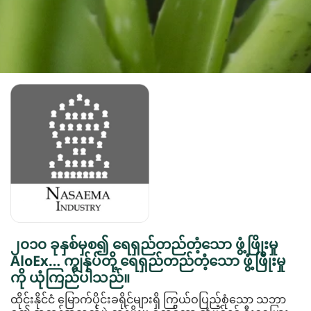
၂၀၁၀ ခုနှစ်မှစ၍ ရေရှည်တည်တံ့သော ဖွံ့ဖြိုးမှု
AloEx… ကျွန်ုပ်တို့ ရေရှည်တည်တံ့သော ဖွံ့ဖြိုးမှု
ကို ယုံကြည်ပါသည်။
ထိုင်းနိုင်ငံ မြောက်ပိုင်းခရိုင်များရှိ ကြွယ်ဝပြည့်စုံသော သဘာ