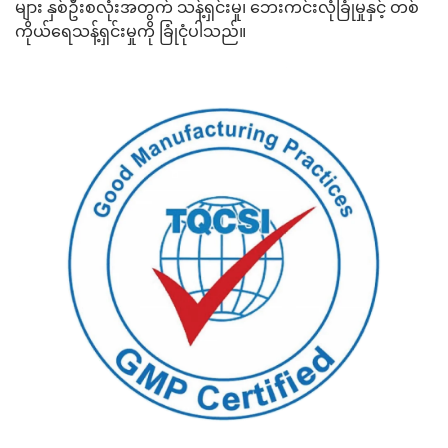
များ နှစ်ဦးစလုံးအတွက် သန့်ရှင်းမှု၊ ဘေးကင်းလုံခြုံမှုနှင့် တစ်
ကိုယ်ရေသန့်ရှင်းမှုကို ခြုံငုံပါသည်။