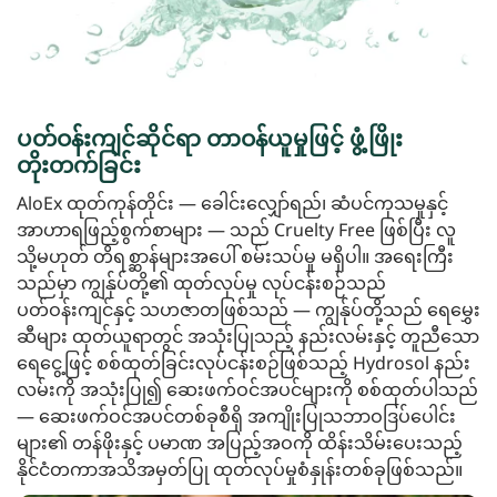
ပတ်ဝန်းကျင်ဆိုင်ရာ တာဝန်ယူမှုဖြင့် ဖွံ့ဖြိုး
တိုးတက်ခြင်း
AloEx ထုတ်ကုန်တိုင်း — ခေါင်းလျှော်ရည်၊ ဆံပင်ကုသမှုနှင့်
အာဟာရဖြည့်စွက်စာများ — သည် Cruelty Free ဖြစ်ပြီး လူ
သို့မဟုတ် တိရစ္ဆာန်များအပေါ် စမ်းသပ်မှု မရှိပါ။ အရေးကြီး
သည်မှာ ကျွန်ုပ်တို့၏ ထုတ်လုပ်မှု လုပ်ငန်းစဉ်သည်
ပတ်ဝန်းကျင်နှင့် သဟဇာတဖြစ်သည် — ကျွန်ုပ်တို့သည် ရေမွှေး
ဆီများ ထုတ်ယူရာတွင် အသုံးပြုသည့် နည်းလမ်းနှင့် တူညီသော
ရေငွေ့ဖြင့် စစ်ထုတ်ခြင်းလုပ်ငန်းစဉ်ဖြစ်သည့် Hydrosol နည်း
လမ်းကို အသုံးပြု၍ ဆေးဖက်ဝင်အပင်များကို စစ်ထုတ်ပါသည်
— ဆေးဖက်ဝင်အပင်တစ်ခုစီရှိ အကျိုးပြုသဘာဝဒြပ်ပေါင်း
များ၏ တန်ဖိုးနှင့် ပမာဏ အပြည့်အဝကို ထိန်းသိမ်းပေးသည့်
နိုင်ငံတကာအသိအမှတ်ပြု ထုတ်လုပ်မှုစံနှုန်းတစ်ခုဖြစ်သည်။