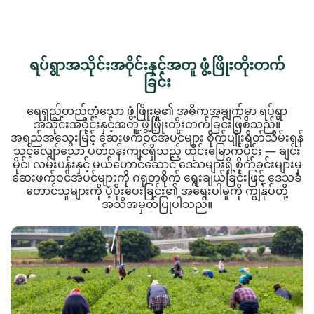
ရပ်ရွာအသိုင်းအဝိုင်းနှင့်အတူ ဖွံ့ဖြိုးတိုးတက်
ခြင်း
ရေရှည်တည်တံ့သော ဖွံ့ဖြိုးမှု၏ အဓိကအချက်မှာ ရပ်ရွာ
အသိုင်းအဝိုင်းနှင့်အတူ ဖွံ့ဖြိုးတိုးတက်ခြင်းဖြစ်သည်။
အရည်အသွေးမြင့် ဆေးဖက်ဝင်အပင်များ စိုက်ပျိုးရိတ်သိမ်းရန်
သင့်လျော်သော ပတ်ဝန်းကျင်ရှိသည့် ထိုင်းမြောက်ပိုင်း — ချင်း
မိုင်၊ လမ်းပန်းနှင့် မယ်ဟောင်ဆောင် ဒေသများရှိ စိုက်ခင်းများမှ
ဆေးဖက်ဝင်အပင်များကို ဂရုတစိုက် ရွေးချယ်ခြင်းဖြင့် ဒေသခံ
တောင်သူများကို ပံ့ပိုးပေးခြင်း၏ အရေးပါမှုကို ကျွန်ုပ်တို့
အသိအမှတ်ပြုပါသည်။