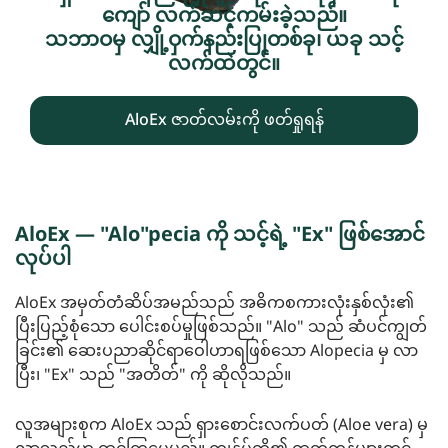
ကျော် လက်ဆင့်ကမ်းခဲ့သည်။
သဘာဝမှ လျှို့ဝှက်နည်းပြုတစ်ခု၊ ယခု သင့်
လက်ထဲတွင်။
AloEx ဇာတ်လမ်းကို ဖတ်ရှုရန်
AloEx — "Alo"pecia ကို သင့်ရဲ့ "Ex" ဖြစ်အောင်
လုပ်ပါ
AloEx အမှတ်တံဆိပ်အမည်သည် အဓိကစကားလုံးနှစ်လုံး၏
ပြီးပြည့်စုံသော ပေါင်းစပ်မှုဖြစ်သည်။ "Alo" သည် ဆံပင်ကျွတ်
ခြင်း၏ ဆေးပညာဆိုင်ရာဝေါဟာရဖြစ်သော Alopecia မှ လာ
ပြီး၊ "Ex" သည် "အတိတ်" ကို ဆိုလိုသည်။
လူအများစုက AloEx သည် ရှားစောင်းလက်ပတ် (Aloe vera) မှ