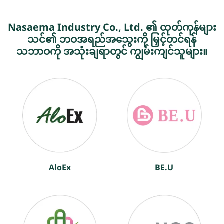
Nasaema Industry Co., Ltd. ၏ ထုတ်ကုန်များ
သင်၏ ဘဝအရည်အသွေးကို မြှင့်တင်ရန်
သဘာဝကို အသုံးချရာတွင် ကျွမ်းကျင်သူများ။
AloEx
BE.U