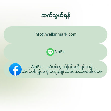
ဆက်သွယ်ရန်
info@welkinmark.com
AloEx
AloEx — ဆံပင်ကျွတ်ခြင်းကို ရပ်တန့်
ဆံပင်ပါးခြင်းကို လျှော့ချ၊ ဆံပင်အသစ်ပေါက်စေ