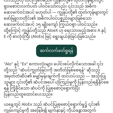
လာသည်ဟု ထင်ကြပေမည်။ ကျွန်ုပ်တို့၏ ထုတ်ကုန်များတွင်
ရှားစောင်းလက်ပတ် ပါဝင်သော်လည်း ၎င်းသည် အဓိက
ဆေးဖက်ဝင်အပင် မဟုတ်ပါ — ကျွန်ုပ်တို့၏ ထုတ်ကုန်များတွင်
ဖော်မြူလာတိုင်း၏ အဓိကပါဝင်ပစ္စည်းများဖြစ်သော
ဆေးဖက်ဝင်အပင် ၁၅ မျိုးကျော် ကြွယ်ဝစွာ ပါဝင်သည်။
ထို့ကြောင့် ကျွန်ုပ်တို့သည် AloeX ဟု ရေးသားမည့်အစား A နှင့်
E ကို စာလုံးကြီး (AloEx) ဖြင့် ရွေးချယ်ခဲ့ခြင်းဖြစ်သည်။
ဆက်လက်ဖတ်ရှုရန်
"Alo" နှင့် "Ex" စကားလုံးများ ပေါင်းစပ်လိုက်သောအခါ ၎င်း
တို့သည် "ဆံပင်ကျွတ်ခြင်းကို အတိတ်ဖြစ်စေရန်" ဆိုသည့်
အမှတ်တံဆိပ်၏ မျှော်မှန်းချက်ကို ထင်ဟပ်သည် — အသုံးပြု
သူများ ၎င်းတို့၏ ဆံပင်အပေါ် ယုံကြည်မှုကို ပြန်လည်ရရှိနိုင်စေ
ရန် ကြံ့ခိုင်သော ဆံပင်ကို ပြုစုစောင့်ရှောက်ပြီး
ပြန်လည်ထူထောင်ပေးသည်။
ယနေ့တွင် AloEx သည် ဆံပင်ပြုစုစောင့်ရှောက်မှု၌ ၎င်း၏
ကျွမ်းကျင်မှုကို အခြေခံ၍ မျက်နှာနှင့် ကိုယ်ခန္ဓာအတွက်