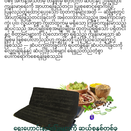
ဝ၏ အကန့်အသတ်မဲ့ တန်ဖိုးမှ စတင်ကာ ဆံပင်နှင့် ဦးရေပြား
ကျန်းမာရေးကို အာဟာရဖြည့်တင်း၊ ပြုစုစောင့်ရှောက်ပြီး
ပြန်လည်ထူထောင်ပေးသော ထုတ်ကုန်များအထိ — ဆံမြစ်တွင်
အာဟာရဖြည့်တင်းခြင်းကို အလေးထားပါသည်။ အကြောင်းမှာ
ကွဲ၊ ပါး၊ လွယ်ကူစွာ ကျွတ်ထွက်မှု မရှိသော ကြံ့ခိုင်ကျန်းမာသည့်
ဆံပင်သည် အပင်မျိုးစေ့အမျိုးမျိုးမှ ထုတ်ယူရရှိသော ပရိုတင်း
နှင့် ဗီတာမင်များကို လုံလောက်စွာ ရရှိသည့် ကျန်းမာသော ဆံ
မြစ်မှ ဖြစ်ပေါ်လာသည်ဟု ကျွန်ုပ်တို့ ယုံကြည်သောကြောင့်
ဖြစ်သည် — ဆံပင်ကျွတ်ခြင်းကို ရပ်တန့်ရန်၊ ဆံပင်ပါးခြင်းကို
လျှော့ချရန်နှင့် ဆံပင်အသစ်များ ရေရှည်တည်တံ့စွာ
ပေါက်ရောက်စေရန်ဖြစ်သည်။
ရှေးဟောင်းနည်းပြုများကို ဆယ်စုနှစ်တစ်ခု