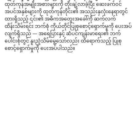
ထုတ်ကုန်အမျိုးအစားများကို တိုးချဲ့လာခဲ့ပြီး ဆေးဖက်ဝင်
အပင်အနှစ်များကို ထုတ်ကုန်တိုင်း၏ အသည်းနှလုံးနေရာတွင်
ထားရှိသည့် ၎င်း၏ အဓိကအတွေးအခေါ်ကို ဆက်လက်
ထိန်းသိမ်းရင်း ဘက်စုံ ကိုယ်တိုင်ပြုစုစောင့်ရှောက်မှုကို ပေးအပ်
လျက်ရှိသည် — အရေပြားနှင့် ဆံပင်ကျန်းမာရေး၏ ဘက်
ပေါင်းစုံတွင် နူးညံ့သိမ်မွေ့သော်လည်း ထိရောက်သည့် ပြုစု
စောင့်ရှောက်မှုကို ပေးအပ်ပါသည်။