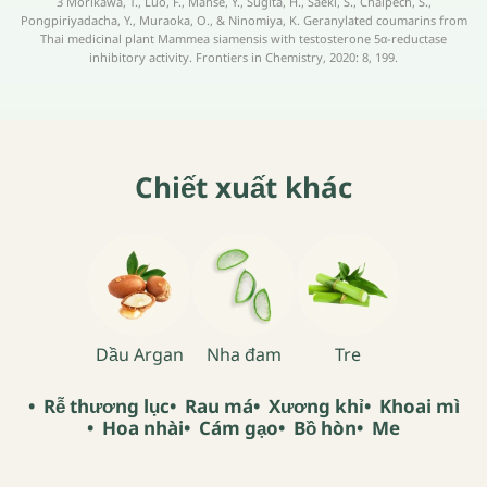
3 Morikawa, T., Luo, F., Manse, Y., Sugita, H., Saeki, S., Chaipech, S.,
Pongpiriyadacha, Y., Muraoka, O., & Ninomiya, K. Geranylated coumarins from
Thai medicinal plant Mammea siamensis with testosterone 5α-reductase
inhibitory activity. Frontiers in Chemistry, 2020: 8, 199.
Chiết xuất khác
Dầu Argan
Nha đam
Tre
Rễ thương lục
Rau má
Xương khỉ
Khoai mì
Hoa nhài
Cám gạo
Bồ hòn
Me