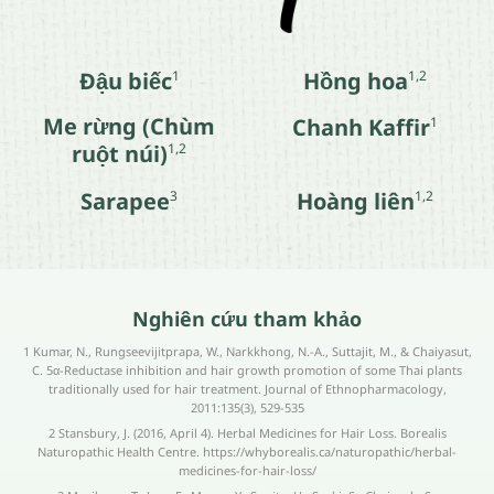
Đậu biếc
Hồng hoa
1
1,2
Me rừng (Chùm
Chanh Kaffir
1
ruột núi)
1,2
Sarapee
Hoàng liên
3
1,2
Nghiên cứu tham khảo
1 Kumar, N., Rungseevijitprapa, W., Narkkhong, N.-A., Suttajit, M., & Chaiyasut,
C. 5α-Reductase inhibition and hair growth promotion of some Thai plants
traditionally used for hair treatment. Journal of Ethnopharmacology,
2011:135(3), 529-535
2 Stansbury, J. (2016, April 4). Herbal Medicines for Hair Loss. Borealis
Naturopathic Health Centre. https://whyborealis.ca/naturopathic/herbal-
medicines-for-hair-loss/