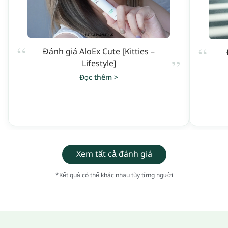
“
“
Đánh giá AloEx Cute [Kitties –
”
Lifestyle]
Đọc thêm >
Xem tất cả đánh giá
*Kết quả có thể khác nhau tùy từng người