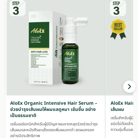
AloEx Organic Intensive Hair Serum –
AloEx Hair S
ช่วยบำรุงเส้นผมให้ผมแลดูหนา เข้มขึ้น อย่าง
เส้นผม
เป็นธรรมชาติ
เซรั่มสำหรับผู้ม
ชนิดไม่ต้องล้างอ
เซรั่มออร์แกนิคสำหรับผู้มีปัญหาผมขาดหลุดร่วงช่วยบำรุง
ความชุ่มชื้นและ
เส้นผมและหนังศีรษะแข็งแรงเพิ่มผมดกดำ ลดผมหงอก
อย่างมีประสิทธิภาพ