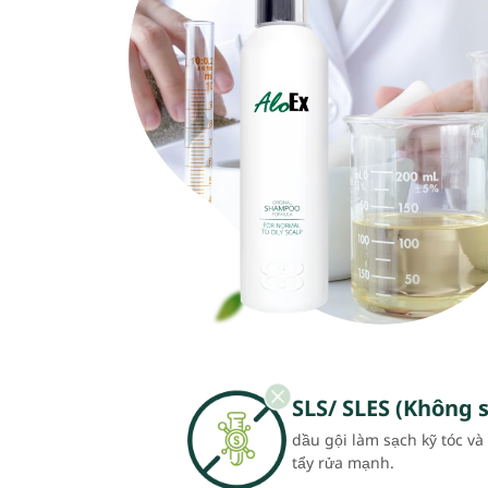
SLS/ SLES (Không s
dầu gội làm sạch kỹ tóc v
tẩy rửa mạnh.