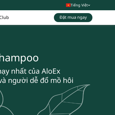
Tiếng Việt
Club
Đặt mua ngay
n
 Shampoo
hạy nhất của AloEx
và người dễ đổ mồ hôi