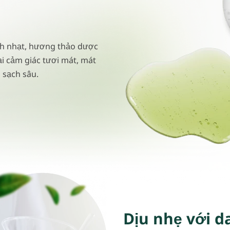
nh nhạt, hương thảo dược
i cảm giác tươi mát, mát
m sạch sâu.
Dịu nhẹ với 