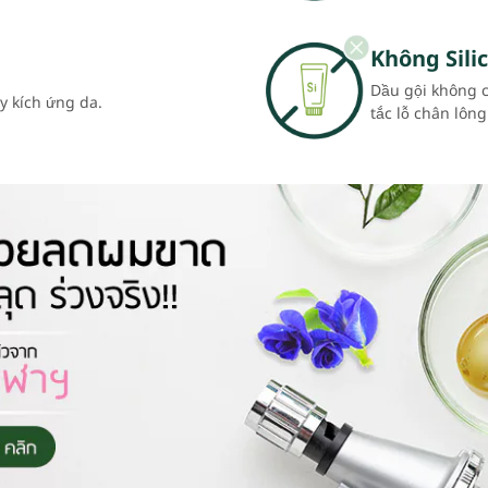
Không Sili
Dầu gội không c
y kích ứng da.
tắc lỗ chân lông