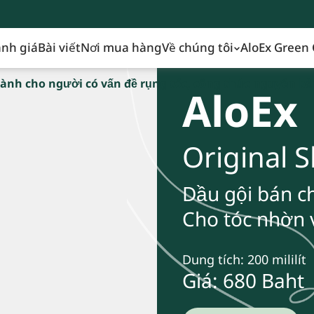
nh giá
Bài viết
Nơi mua hàng
Về chúng tôi
AloEx Green 
ành cho người có vấn đề rụng tóc, công thức nguyên bả
AloEx
Original
Dầu gội bán c
Cho tóc nhờn 
Dung tích: 200 mililít
Giá: 680
Baht