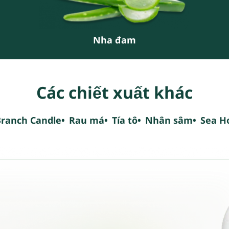
Nha đam
Các chiết xuất khác
ranch Candle
Rau má
Tía tô
Nhân sâm
Sea Ho