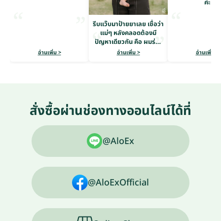
ค่ะ
รีบแว๊บมาป้ายยาเลย เชื่อว่า
แม่ๆ หลังคลอดต้องมี
ปัญหาเดียวกัน คือ ผมร่วง
หนักมาก
อ่านเพิ่ม >
อ่านเพิ่ม >
อ่านเพิ่ม >
สั่งซื้อผ่านช่องทางออนไลน์ได้ที่
@AloEx
@AloExOfficial