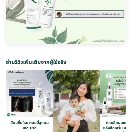
อ่านรีวิวเพิ่มเติมจากผู้ใช้จริง
มีผมขึ้นใหม่ ตอนนี้ลูกผม
ก่อนฉีดผมแห้งก
เยอะมาก
หลังฉีดเซรั่ม ผมดู