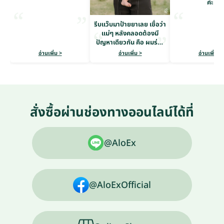
ค่ะ
รีบแว๊บมาป้ายยาเลย เชื่อว่า
แม่ๆ หลังคลอดต้องมี
ปัญหาเดียวกัน คือ ผมร่วง
หนักมาก
อ่านเพิ่ม >
อ่านเพิ่ม >
อ่านเพิ่ม >
สั่งซื้อผ่านช่องทางออนไลน์ได้ที่
@AloEx
@AloExOfficial