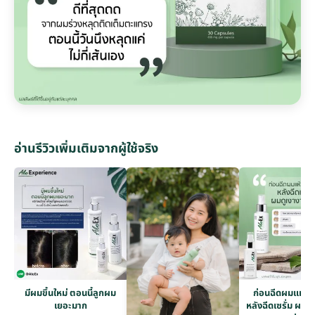
อ่านรีวิวเพิ่มเติมจากผู้ใช้จริง
มีผมขึ้นใหม่ ตอนนี้ลูกผม
ก่อนฉีดผมแห้งก
เยอะมาก
หลังฉีดเซรั่ม ผมดู