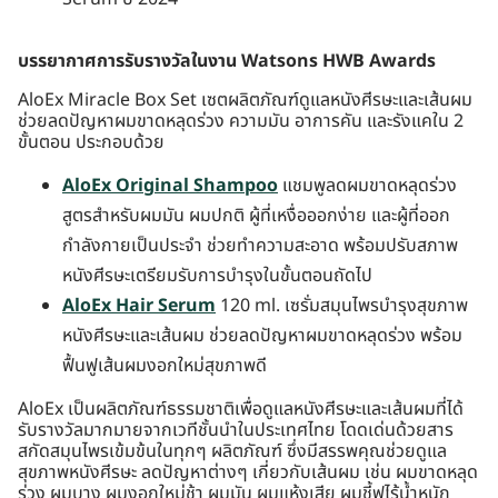
บรรยากาศการรับรางวัลในงาน Watsons HWB Awards
AloEx Miracle Box Set เซตผลิตภัณฑ์ดูแลหนังศีรษะและเส้นผม
ช่วยลดปัญหาผมขาดหลุดร่วง ความมัน อาการคัน และรังแคใน 2
ขั้นตอน ประกอบด้วย
AloEx Original Shampoo
แชมพูลดผมขาดหลุดร่วง
สูตรสำหรับผมมัน ผมปกติ ผู้ที่เหงื่อออกง่าย และผู้ที่ออก
กำลังกายเป็นประจำ ช่วยทำความสะอาด พร้อมปรับสภาพ
หนังศีรษะเตรียมรับการบำรุงในขั้นตอนถัดไป
AloEx Hair Serum
120 ml. เซรั่มสมุนไพรบำรุงสุขภาพ
หนังศีรษะและเส้นผม ช่วยลดปัญหาผมขาดหลุดร่วง พร้อม
ฟื้นฟูเส้นผมงอกใหม่สุขภาพดี
AloEx เป็นผลิตภัณฑ์ธรรมชาติเพื่อดูแลหนังศีรษะและเส้นผมที่ได้
รับรางวัลมากมายจากเวทีชั้นนำในประเทศไทย โดดเด่นด้วยสาร
สกัดสมุนไพรเข้มข้นในทุกๆ ผลิตภัณฑ์ ซึ่งมีสรรพคุณช่วยดูแล
สุขภาพหนังศีรษะ ลดปัญหาต่างๆ เกี่ยวกับเส้นผม เช่น ผมขาดหลุด
ร่วง ผมบาง ผมงอกใหม่ช้า ผมมัน ผมแห้งเสีย ผมชี้ฟูไร้น้ำหนัก