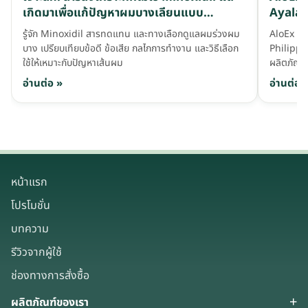
เกิดมาเพื่อแก้ปัญหาผมบางเลียนแบบ
Ayala 
Minoxidil
รู้จัก Minoxidil สารทดแทน และทางเลือกดูแลผมร่วงผม
AloEx ร
บาง เปรียบเทียบข้อดี ข้อเสีย กลไกการทำงาน และวิธีเลือก
Philippi
ใช้ให้เหมาะกับปัญหาเส้นผม
ผลิตภัณฑ์
อ่านต่อ »
อ่านต่อ 
หน้าแรก
โปรโมชั่น
บทความ
รีวิวจากผู้ใช้
ช่องทางการสั่งซื้อ
ผลิตภัณฑ์ของเรา