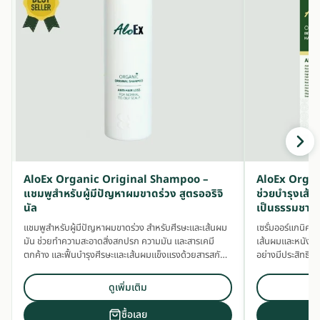
AloEx Organic Original Shampoo –
AloEx Organ
แชมพูสำหรับผู้มีปัญหาผมขาดร่วง สูตรออริจิ
ช่วยบำรุงเส้น
นัล
เป็นธรรมชาติ
แชมพูสำหรับผู้มีปัญหาผมขาดร่วง สำหรับศีรษะและเส้นผม
เซรั่มออร์แกนิคส
มัน ช่วยทำความสะอาดสิ่งสกปรก ความมัน และสารเคมี
เส้นผมและหนังศ
ตกค้าง และฟื้นบำรุงศีรษะและเส้นผมแข็งแรงด้วยสารสกัด
อย่างมีประสิทธิภ
สมุนไพรเข้มข้น
ดูเพิ่มเติม
ซื้อเลย