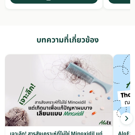
บทความที่เกี่ยวข้อง
เจาะลึก! สารสังเคราะห์ที่ไม่ใช่ Minoxidil แต่
AloEx ล