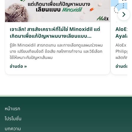
เจาะลึก! สารสังเคราะห์ที่ไม่ใช่ Minoxidil แต่
AloEx ล
เกิดมาเพื่อแก้ปัญหาผมบางเลียนแบบ
Ayala 
Minoxidil
รู้จัก Minoxidil สารทดแทน และทางเลือกดูแลผมร่วงผม
AloEx ร
บาง เปรียบเทียบข้อดี ข้อเสีย กลไกการทำงาน และวิธีเลือก
Philippi
ใช้ให้เหมาะกับปัญหาเส้นผม
ผลิตภัณฑ์
อ่านต่อ »
อ่านต่อ 
หน้าแรก
โปรโมชั่น
บทความ