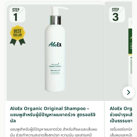
AloEx Organic Original Shampoo –
AloEx Organ
แชมพูสำหรับผู้มีปัญหาผมขาดร่วง สูตรออริจิ
ช่วยบำรุงเส้น
นัล
เป็นธรรมชาติ
แชมพูสำหรับผู้มีปัญหาผมขาดร่วง สำหรับศีรษะและเส้นผม
เซรั่มออร์แกนิคส
มัน ช่วยทำความสะอาดสิ่งสกปรก ความมัน และสารเคมี
เส้นผมและหนังศ