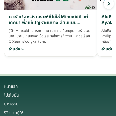
เจาะลึก! สารสังเคราะห์ที่ไม่ใช่ Minoxidil แต่
AloEx ล
เกิดมาเพื่อแก้ปัญหาผมบางเลียนแบบ
Ayala 
Minoxidil
รู้จัก Minoxidil สารทดแทน และทางเลือกดูแลผมร่วงผม
AloEx ร
บาง เปรียบเทียบข้อดี ข้อเสีย กลไกการทำงาน และวิธีเลือก
Philippi
ใช้ให้เหมาะกับปัญหาเส้นผม
ผลิตภัณฑ์
อ่านต่อ »
อ่านต่อ 
หน้าแรก
โปรโมชั่น
บทความ
รีวิวจากผู้ใช้