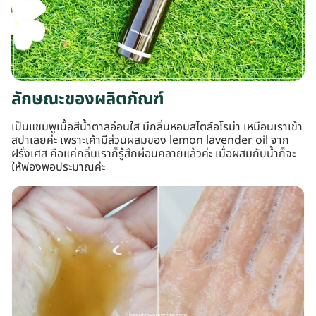
ลักษณะของผลิตภัณฑ์
เป็นแชมพูเนื้อสีน้ำตาลอ่อนใส มีกลิ่นหอมสไตล์อโรม่า เหมือนเราเข้า
สปาเลยค่ะ เพราะเค้ามีส่วนผสมของ lemon lavender oil จาก
ฝรั่งเศส คือแค่กลิ่นเราก็รู้สึกผ่อนคลายแล้วค่ะ เมื่อผสมกับน้ำก็จะ
ให้ฟองพอประมาณค่ะ