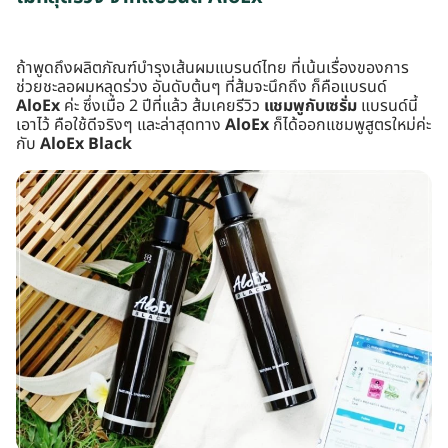
ถ้าพูดถึงผลิตภัณฑ์บำรุงเส้นผมแบรนด์ไทย ที่เน้นเรื่องของการ
ช่วยชะลอผมหลุดร่วง อันดับต้นๆ ที่ส้มจะนึกถึง ก็คือแบรนด์
AloEx
ค่ะ ซึ่งเมื่อ 2 ปีที่แล้ว ส้มเคยรีวิว
แชมพูกับเซรั่ม
แบรนด์นี้
เอาไว้ คือใช้ดีจริงๆ และล่าสุดทาง
AloEx
ก็ได้ออกแชมพูสูตรใหม่ค่ะ
กับ
AloEx Black