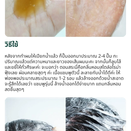
วิธีใช้
หลังจากทำผมให้เปียกน้ำแล้ว ก็ปั๊มออกมาประมาณ 2-4 ปั๊ม กะ
ปริมาณแล้วแต่ความหนาและยาวของเส้นผมนะคะ จากนั้นก็ลูบไล้
และขยี้ให้ทั่วศีรษะค่ะ จะบอกว่า ตอนสระนี่คือกลิ่นหอมสไตล์อโรม่า
ฟุ้งเลย ผ่อนคลายสุดๆ ค่ะ เนื้อแชมพูตัวนี้ ละลายกับน้ำได้ดีค่ะ ให้
ฟองพอประมาณสระประมาณ 1-2 รอบ แล้วล้างออกด้วยน้ำสะอาด
จะรู้สึกได้เลยว่า แชมพูรุ่นนี้ ล้างน้ำออกได้ง่ายมาก แถมกลิ่นหอม
สดชื่นสุดๆ