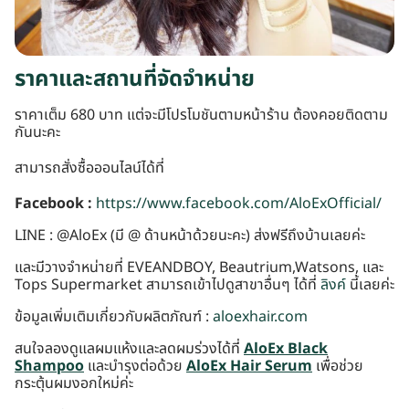
ราคาและสถานที่จัดจำหน่าย
ราคาเต็ม 680 บาท แต่จะมีโปรโมชันตามหน้าร้าน ต้องคอยติดตาม
กันนะคะ
สามารถสั่งซื้อออนไลน์ได้ที่
Facebook :
https://www.facebook.com/AloExOfficial/
LINE : @AloEx (มี @ ด้านหน้าด้วยนะคะ) ส่งฟรีถึงบ้านเลยค่ะ
และมีวางจำหน่ายที่ EVEANDBOY, Beautrium,Watsons, และ
Tops Supermarket สามารถเข้าไปดูสาขาอื่นๆ ได้ที่
ลิงค์
นี้เลยค่ะ
ข้อมูลเพิ่มเติมเกี่ยวกับผลิตภัณฑ์ :
aloexhair.com
สนใจลองดูแลผมแห้งและลดผมร่วงได้ที่
AloEx Black
Shampoo
และบำรุงต่อด้วย
AloEx Hair Serum
เพื่อช่วย
กระตุ้นผมงอกใหม่ค่ะ