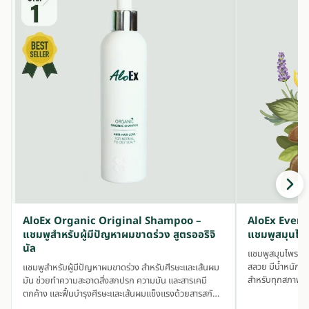
AloEx Organic Original Shampoo –
AloEx Ever
แชมพูสำหรับผู้มีปัญหาผมขาดร่วง สูตรออริจิ
แชมพูสมุนไพ
นัล
แชมพูสมุนไพรออร์
สลวย มีน้ำหนัก เพ
แชมพูสำหรับผู้มีปัญหาผมขาดร่วง สำหรับศีรษะและเส้นผม
สำหรับทุกสภาพเส้
มัน ช่วยทำความสะอาดสิ่งสกปรก ความมัน และสารเคมี
ตกค้าง และฟื้นบำรุงศีรษะและเส้นผมแข็งแรงด้วยสารสกัด
สมุนไพรเข้มข้น