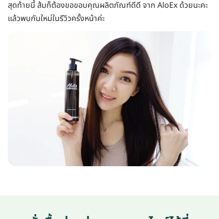
สุดท้ายนี้ ส้มก็ต้องขอขอบคุณผลิตภัณฑ์ดีดี จาก AloEx ด้วยนะคะ
แล้วพบกันใหม่ในรีวิวครั้งหน้าค่ะ