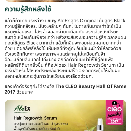
ความรู้สึกหลังใช้
แล้วก็ถ้าเทียบระหว่าง แชมพู AloEx สูตร Original กับสูตร Black
ความรู้สึกหลังสระ มันจะคล้ายๆ กันค่ะ ไม่ต่างกันมากเท่าไหร่ เป็น
แชมพูค่อนเหลว ใสๆ ล้างออกง่ายเหมือนกัน สระแล้วหนังศีรษะ
สะอาดเหมือนกันเพียงแค่ว่า หลังสระส้มจะชอบความรู้สึกเวลาลูบผม
ตอนใช้สูตร Black มากกว่า แล้วก็กลิ่นจะหอมผ่อนคลายมากกว่า
ด้วย แต่ผลลัพธ์หลังใช้ เห็นผลดีทั้งคู่ค่ะ อันนี้แนะนำว่าให้ลองด้วย
ตัวเองอีกทีนะคะ เพราะสภาพผมแต่ละคนไม่เหมือนกันจ้า
อ้อ….เกือบลืมบอกไปค่ะ นางเอกอีกตัวที่แนะนำให้ใช้คู่กับเพื่อ
ผลลัพธ์ที่ดีมากยิ่งขึ้น ก็คือ Aloex Hair Regrowth Serum เป็น
เซรั่มสำหรับใส่หนังศีรษะหลังสระผมเสร็จ จะช่วยกระตุ้นให้เส้นผม
งอกใหม่และกระตุ้นการไหลเวียนของเลือดด้วยค่ะ
ของเค้าดีจริงๆค่ะ ได้รางวัล
The CLEO Beauty Hall Of Fame
2017
ด้วยนะคะ