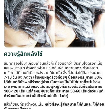
ความรู้สึกหลังใช้
ส้มทดลองใช้มาเกือบเดือนแล้วค่ะ ต้องบอกว่า ประทับใจตรงที่เนื้อ
แชมพูบางเบา ล้างออกง่าย และกลิ่นผ่อนคลายสุดๆ ช่วยคลาย
เครียดได้ดีเลยทีเดียวหลังจากใช้มานั้น สิ่งที่สัมผัสได้คือ ประมาณ
7-10 วัน สังเกตว่า
เส้นผมหลุดร่วงค่อยๆ น้อยลงประมาณ 30%
ได้ค่ะ แต่ก็ยังพอมีร่วงอยู่บ้าง มันคงจะเป็นไปได้ยากที่จะไม่ร่วง
เลย เพราะค่าเฉลี่ยของเส้นผมผู้หญิงที่จะร่วงต่อวันก็จะประมาณ
100-120 เส้น แต่ถ้าผมผู้ชายก็จะประมาณ 50-60 เส้นต่อวัน (แต่
ถ้าร่วงเกินมากกว่านั้นก็จะผิดปกติแล้วค่ะ)
แล้วก็ชอบที่ระหว่างวันเนี่ย
หนังศีรษะรู้สึกสบาย ไม่คันและ ไม่ค่อย
มันเวลาเหงื่อออก