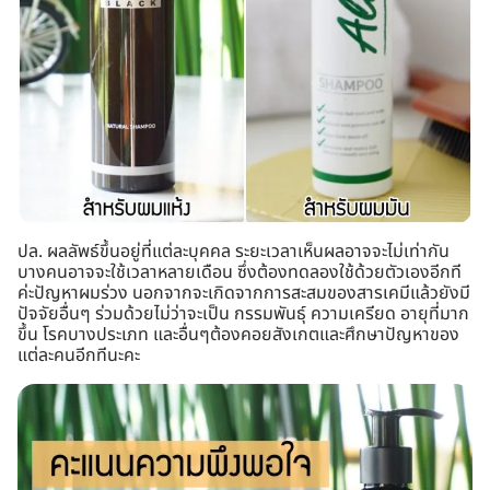
ปล. ผลลัพธ์ขึ้นอยู่ที่แต่ละบุคคล ระยะเวลาเห็นผลอาจจะไม่เท่ากัน
บางคนอาจจะใช้เวลาหลายเดือน ซึ่งต้องทดลองใช้ด้วยตัวเองอีกที
ค่ะปัญหาผมร่วง นอกจากจะเกิดจากการสะสมของสารเคมีแล้วยังมี
ปัจจัยอื่นๆ ร่วมด้วยไม่ว่าจะเป็น กรรมพันธุ์ ความเครียด อายุที่มาก
ขึ้น โรคบางประเภท และอื่นๆต้องคอยสังเกตและศึกษาปัญหาของ
แต่ละคนอีกทีนะคะ