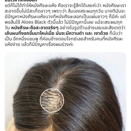
แต่ก็ไม่ได้ทำให้หนังศีรษะแห้ง คือเราจะรู้สึกได้เลยค่ะว่า หนังศีรษะเรา
สะอาดขึ้นไม่มีสะเก็ดขาวๆ เพราะว่า ส้มเองสระผมทุกวัน บางทีมันจะ
มีปัญหาหนังศีรษะแห้งบางทีหนังศีรษะลอกเป็นแผ่นขาวๆ ก็มีค่ะ แต่
พอส้มใช้ Aloex Black ตัวนี้แล้ว ไม่มีปัญหานี้เลย แม้จะสระผมทุก
วัน
หนังศีรษะคือสะอาดจริงๆ
อย่างในรูปด้านล่างเลยและสังเกตว่า
เส้นผมที่งอกขึ้นมาใหม่เนี่ย มันจะมีความดำ และ เงาด้วย
ก็นับว่า
เป็น อีกหนึ่งแชมพู ที่ค่อนข้างตอบโจทย์เลยสำหรับคนที่หนังศีรษะ
แห้งง่าย แล้วก็มีปัญหาเรื่องผมร่วงค่ะ