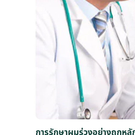
การรักษาผมร่วงอย่างถูกหลั