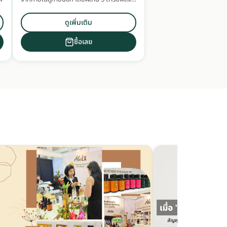
ธรรมชาติ TMC จากแพทย์แผนโบราณ แพทย์
แผนปัจจุบัน และสารสกัดจากทะเลไว้ใน 1
ดูเพิ่มเติม
แคปซูล
ซื้อเลย