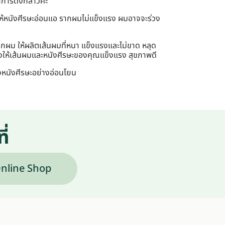
าการดังกล่าวค่ะ
ให้หนังศีรษะอ่อนแอ รากผมไม่แข็งแรง ผมอาจจะร่วง
ากผม ให้ผลิตเส้นผมที่หนา แข็งแรงและไม่ขาด หลุด
ุงให้เส้นผมและหนังศีรษะของคุณแข็งแรง สุขภาพดี
งหนังศีรษะอย่างอ่อนโยน
ี่
nline Shop