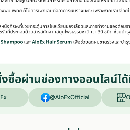
แต่ละราย และผู้ป่วยควรได้รับการรักษาอย่างต่อเนื่องเพื่อให้หายขาดจากอ
ึงต้องพบแพทย์ ก็ไม่ควรเพิกเฉยต่ออาการผมร่วงนะคะ เพราะหากเราปล่อย
ดูแลหนังศีรษะที่ช่วยกระตุ้นการไหลเวียนของเลือดและการทำงานของต่อมร
เซรั่มที่ประกอบด้วยสารสกัดจากสมุนไพรธรรมชาติกว่า 30 ชนิด ช่วยบำร
l Shampoo
และ
AloEx Hair Serum
เพื่อช่วยลดผมขาดร่วงและบำรุ
ั่งซื้อผ่านช่องทางออนไลน์ได้ท
Ex
@AloExOfficial
O