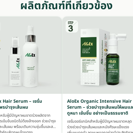
ผลิตภัณฑ์ที่เกี่ยวข้อง
 Hair Serum – เซรั่ม
AloEx Organic Intensive Hair
พรบำรุงเส้นผม
Serum – ช่วยบำรุงเส้นผมให้ผมแล
ดูหนา เข้มขึ้น อย่างเป็นธรรมชาติ
สำหรับผู้มีปัญหาผมขาดร่วงผลิตจาก
รเข้มข้นชนิดไม่ต้องล้างออก ช่วยบำรุง
เซรั่มออร์แกนิคสำหรับผู้มีปัญหาผมขาดหลุด
ละเส้นผม พร้อมเติมความชุ่มชื้นและสาร
ร่วงช่วยบำรุงเส้นผมและหนังศีรษะแข็งแรง
ำคัญสู่รากผมโดยตรง
เพิ่มผมดกดำ ลดผมหงอกอย่างมีประสิทธิภา