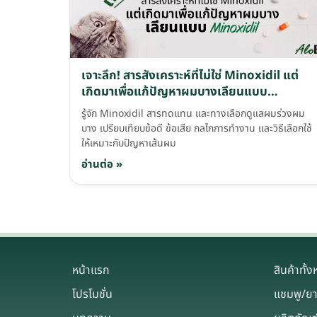
เจาะลึก! สารสังเคราะห์ที่ไม่ใช่ Minoxidil แต่
เกิดมาเพื่อแก้ปัญหาผมบางเลียนแบบ
Minoxidil
รู้จัก Minoxidil สารทดแทน และทางเลือกดูแลผมร่วงผม
บาง เปรียบเทียบข้อดี ข้อเสีย กลไกการทำงาน และวิธีเลือกใช้
ให้เหมาะกับปัญหาเส้นผม
อ่านต่อ »
หน้าแรก
สินค้าทั้
โปรโมชั่น
แชมพู/ย