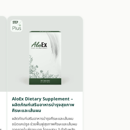
AloEx Dietary Supplement –
ผลิตภัณฑ์เสริมอาหารบำรุงสุขภาพ
ศีรษะและเส้นผม
ผลิตภัณฑ์เสริมอาหารบำรุงศีรษะและเส้นผม
ชนิดแคปซูล ช่วยฟื้นฟูสุขภาพศีรษะและเส้นผม
พ
จากภายในสู่ภายนอก โดยผสาน 3 ตำรับพลัง