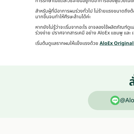
การรักษาในแต่ละวิธีจะขึ้นอยู่กับอาการของผู้ป่วยใน
สำหรับผู้ที่มีอาการผมร่วงทั่วไป ไม่ร้ายแรงขนาดถ
มากขึ้นจนทำให้ศีรษะล้านได้ค่ะ
หากยังไม่รู้ว่าจะเริ่มจากอะไร อาจลองใช้ผลิตภัณฑ์
ร่วงง่าย ปราศจากสารเคมี อย่าง AloEx แชมพู และ 
เริ่มต้นดูแลรากผมให้แข็งแรงด้วย
AloEx Origina
ส
@Alo