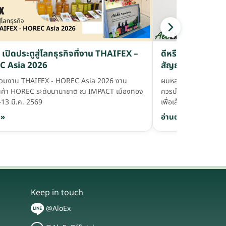
ดีหรือร้าย? เมื่อ
เปิดประตูสู่โลกธุรกิจที่งาน THAIFEX –
สัญญาณผมดกหรือ
 Asia 2026
Follicle?
ผมหลายเส้นต่อรูคือ
ร่วมงาน THAIFEX - HOREC Asia 2026 งาน
ควรบำรุง Hair Follic
นค้า HOREC ระดับนานาชาติ ณ IMPACT เมืองทอง
เพื่อเส้นผมแข็งแรงขึ้น
–13 มี.ค. 2569
อ่านต่อ »
 »
Keep in touch
@AloEx