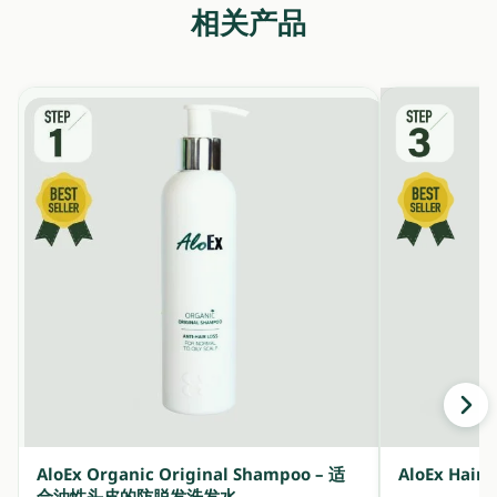
相关产品
AloEx Organic Original Shampoo – 适
AloEx Ha