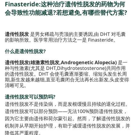
Finasteride:这种治疗遗传性脱发的药物为何
会导致性功能减退?若想避免,有哪些替代方案?
遗传性脱发
是男女稀疏与秃顶的主要诱因,由 DHT 对毛囊
的影响所致。医学常用治疗方法之一是 Finasteride。
什么是遗传性脱发?
遗传性脱发(雄激素性脱发,Androgenetic Alopecia)
是一
种与性激素(尤其是 DHT,Dihydrotestosterone)共同作用
的遗传性脱发。DHT 会使毛囊逐渐萎缩、缩短头发生长周
期,新生发越来越细,直至毛囊闭合无法再长出新发,头皮变得
清晰可见。
遗传性脱发可以预防吗?
遗传性脱发不是传染病，而是发根缓慢且持续的退化过程。
遗传性脱发可以部分预防——无法100%预防遗传性脱发，
因为它主要由遗传和荷尔蒙引起。然而，了解遗传性脱发的
机制并从早期开始护理，有助于减缓遗传性脱发的发展，并
降低其严重程度。