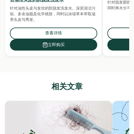
合油性头皮的防脱发洗发水
针对脱发困扰
同时将水分与
针对油性头皮与发丝的防脱发洗发水。深层清洁污
垢、多余油脂及化学残留，同时以浓缩草本萃取滋
养头皮与秀发。
查看详情
立即购买
相关文章