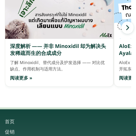
深度解析 —— 并非 Minoxidil 却为解决头
AloE
发稀疏而生的合成成分
Ayala 
了解 Minoxidil、替代成分及护发选择 —— 对比优
AloEx 
缺点、作用机制与适用方法。
开拓东盟
阅读更多 »
阅读更多
首页
促销