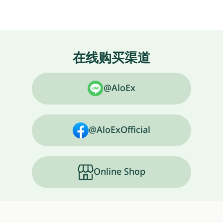
在线购买渠道
@AloEx
@AloExOfficial
Online Shop