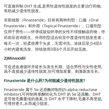
可直接抑制 DHT 生成,是男性遗传性脱发的主要治疗药物,
有助减少遗传性脱发。
非那雄胺（Finasteride）目前有两种剂型：口服（Oral
Finasteride）和外用（Topical Finasteride）。口服剂型
仅用于男性——怀孕或疑似怀孕的女性不得接触该药物，停
药前应咨询医生。外用剂型适合轻至中度遗传性脱发患者；
每天一次，轻柔按摩于头皮，无需冲洗。涂抹后至少4至6
小时内避免洗发。持续使用3至6个月后开始见效。
2)Minoxidil
可促进血液循环并延长头发生长期。适合男性与女性使用,
虽不直接减少遗传性脱发,但可增加发量、刺激新发生长。
Finasteride 是什么药?为何能减少遗传性脱发?
Finasteride 属于 5α 还原酶抑制剂(5-alpha reductase
inhibitor),可抑制将睾酮转化为 DHT 的 5α 还原酶。DHT
是导致毛囊萎缩的激素,当 DHT 水平下降时,毛囊不再受损,
可维持更久,从而减少脱发。