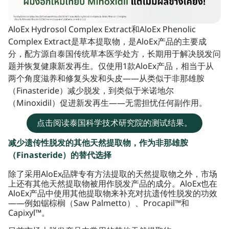
AloEx Hydrosol Complex Extract和AloEx Phenolic
Complex Extract是草本提取物，是AloEx产品的主要成
分，配方源自泰国传统草本医学处方，长期用于解决脱发问
题并恢复健康新发再生。仅使用1款AloEx产品，相当于从
两个角度滋养和修复头发和头皮——从类似于非那雄胺
（Finasteride）减少脱发，到类似于米诺地尔
（Minoxidil）促进新发再生——无需担忧任何副作用。
点击阅读泰国科学技术研究院的测试结果。
减少遗传性脱发的其他天然提取物，作为非那雄胺
（Finasteride）的替代选择
除了采用AloEx品牌专有方法提取的天然提取物之外，市场
上还有其他天然提取物被用作脱发产品的成分。AloEx也在
AloEx产品中使用其他提取物来补充对抗遗传性脱发的功效
——例如锯棕榈（Saw Palmetto）、Procapil™和
Capixyl™。